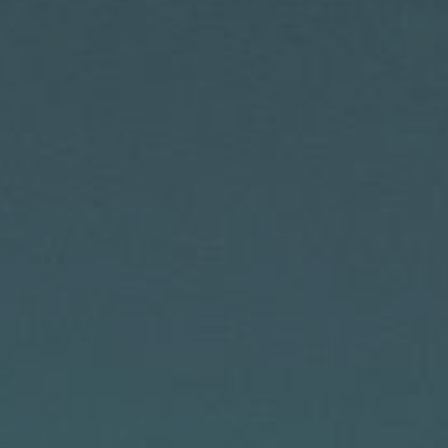
Gites L’étape Vigneronne
Domaine & Vins
Le domaine
Les vins
Actualités
Les terroirs
Oenotourisme
Balade en E-Trottinette
Formule « Magnum »
Pique-nique dans les vignes
De la vigne à la bouteille
Au Coeur des Vendanges
Beaujolais Nouveau