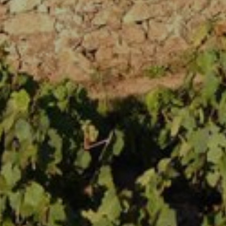
Accueil
Domaine & Vins
Le domaine
Les vins
Actualités
Les terroirs