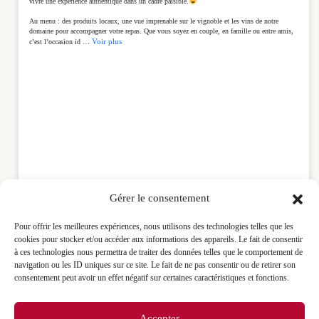
vivre une expérience authentique dans un cadre paisible.
Au menu : des produits locaux, une vue imprenable sur le vignoble et les vins de notre
domaine pour accompagner votre repas. Que vous soyez en couple, en famille ou entre amis,
Voir plus
c’est l’occasion id
…
Gérer le consentement
Pour offrir les meilleures expériences, nous utilisons des technologies telles que les
cookies pour stocker et/ou accéder aux informations des appareils. Le fait de consentir
à ces technologies nous permettra de traiter des données telles que le comportement de
navigation ou les ID uniques sur ce site. Le fait de ne pas consentir ou de retirer son
5
10
0
View on Facebook
·
Share
consentement peut avoir un effet négatif sur certaines caractéristiques et fonctions.
Accepter