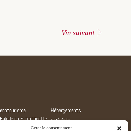
Vin suivant
enotourisme
Hébergements
Balade en E-Trottinette
Activités
Formule « Magnum »
Gérer le consentement
Actualités