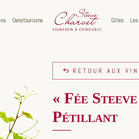
ins
Oenotourisme
Gîtes
Les
RETOUR AUX VI
« Fée Steeve
Pétillant