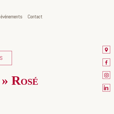
 événements
Contact
NS
 » Rosé