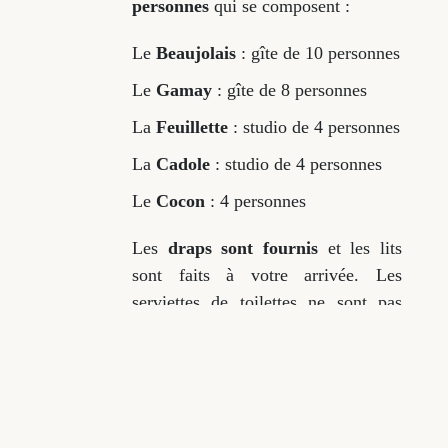
personnes
qui se composent :
Le
Beaujolais
: gîte de 10 personnes
Le
Gamay
: gîte de 8 personnes
La
Feuillette
: studio de 4 personnes
La
Cadole
: studio de 4 personnes
Le
Cocon
: 4 personnes
Les
draps sont fournis
et les lits
sont faits à votre arrivée. Les
serviettes de toilettes ne sont pas
fournies.
Les prix comprennent les
charges
eau, électricité, gaz pour un usage
raisonnable.