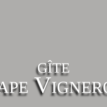
GÎTE
tape Vigner