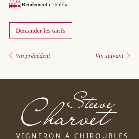
Rendement :
56hl/ha
De la vigne à la bouteille
Au Coeur des Vendanges
Beaujolais Nouveau
Demander les tarifs
À proximité
Vin précédent
Vin suivant
Gîtes
Les événements
Contact