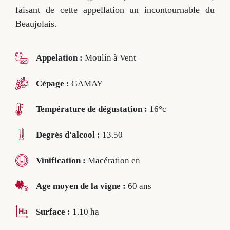
faisant de cette appellation un incontournable du
Beaujolais.
Accueil
Appelation :
Moulin à Vent
Domaine & Vins
Cépage :
GAMAY
Le domaine
Les vins
Température de dégustation :
16°c
Actualités
Degrés d'alcool :
13.50
Les terroirs
Vinification :
Macération en
Oenotourisme
Age moyen de la vigne :
60 ans
Balade en E-Trottinette
Formule « Magnum »
Surface :
1.10 ha
Pique-nique dans les vignes