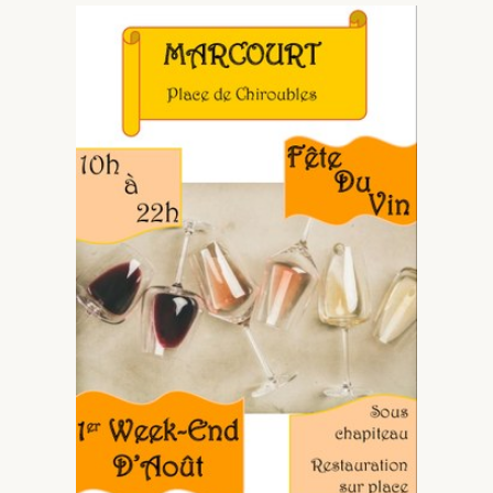
Pique-nique dans les vignes
De la vigne à la bouteille
Au Coeur des Vendanges
Beaujolais Nouveau
À proximité
Gîtes
Les événements
Contact