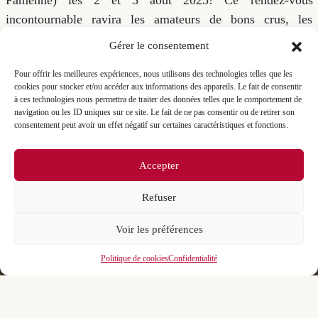
Famenne) les 2 et 3 août 2025! Ce rendez-vous
incontournable ravira les amateurs de bons crus, les
épicuriens et les curieux en quête de découvertes
Gérer le consentement
gustatives.
Pour offrir les meilleures expériences, nous utilisons des technologies telles que les
cookies pour stocker et/ou accéder aux informations des appareils. Le fait de consentir
à ces technologies nous permettra de traiter des données telles que le comportement de
Événement précédent
Événement suivant
navigation ou les ID uniques sur ce site. Le fait de ne pas consentir ou de retirer son
consentement peut avoir un effet négatif sur certaines caractéristiques et fonctions.
Accepter
Refuser
Voir les préférences
Politique de cookies
Confidentialité
Suivez-nous