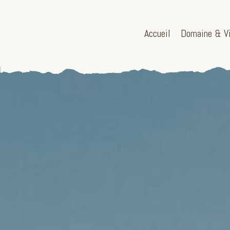
bool(true)
Accueil
Domaine & V