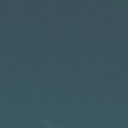
Oenotourisme
Balade en E-Trottinette
Formule « Magnum »
Pique-nique dans les vignes
De la vigne à la bouteille
Au Coeur des Vendanges
Beaujolais Nouveau
À proximité
Gîtes
Les événements