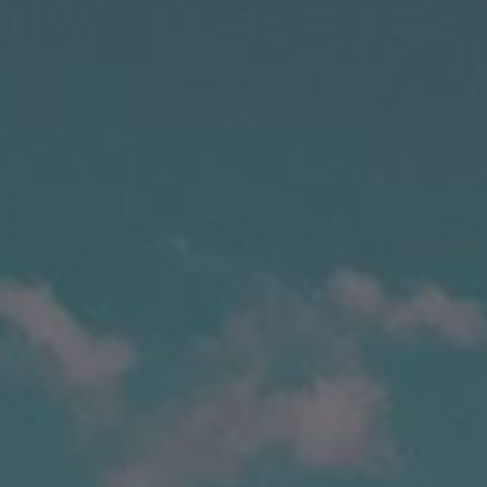
Balade en E-Trottinette
Formule « Magnum »
Pique-nique dans les vignes
De la vigne à la bouteille
Au Coeur des Vendanges
Beaujolais Nouveau
À proximité
Gîtes
Les événements
Contact