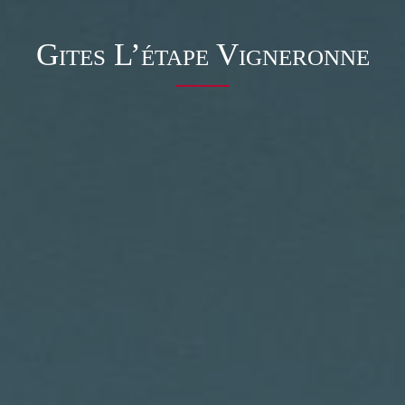
Accueil
Gites L’étape Vigneronne
Domaine & Vins
Le domaine
Les vins
Actualités
Les terroirs
Oenotourisme